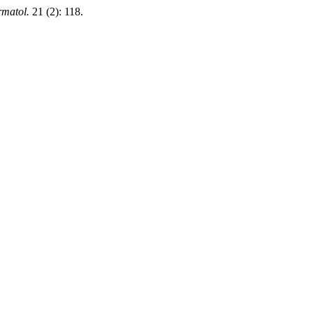
rmatol.
21 (2): 118.