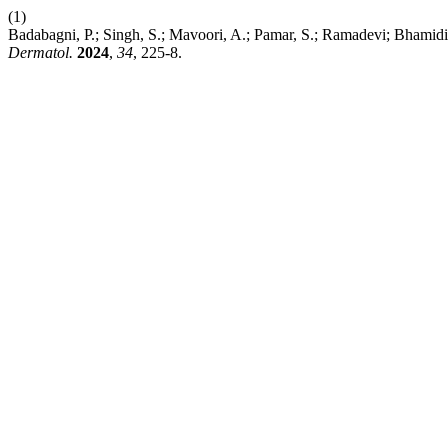
(1)
Badabagni, P.; Singh, S.; Mavoori, A.; Pamar, S.; Ramadevi; Bhami
Dermatol.
2024
,
34
, 225-8.