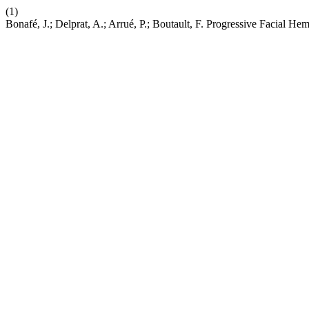
(1)
Bonafé, J.; Delprat, A.; Arrué, P.; Boutault, F. Progressive Facial H